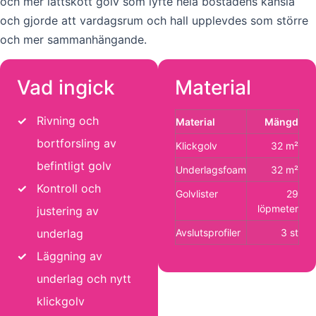
och mer lättskött golv som lyfte hela bostadens känsla
och gjorde att vardagsrum och hall upplevdes som större
och mer sammanhängande.
Vad ingick
Material
✓
Rivning och
Material
Mängd
bortforsling av
Klickgolv
32 m²
befintligt golv
Underlagsfoam
32 m²
✓
Kontroll och
Golvlister
29
löpmeter
justering av
underlag
Avslutsprofiler
3 st
✓
Läggning av
underlag och nytt
klickgolv