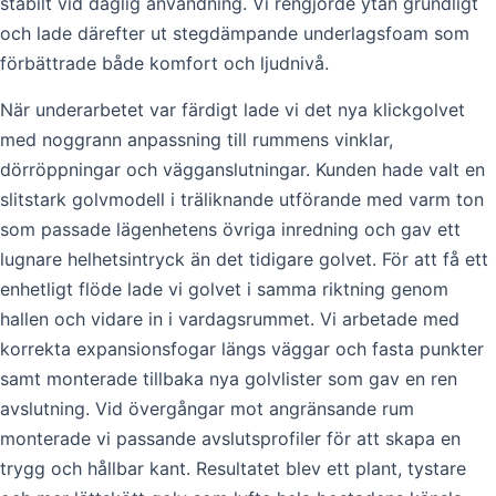
stabilt vid daglig användning. Vi rengjorde ytan grundligt
och lade därefter ut stegdämpande underlagsfoam som
förbättrade både komfort och ljudnivå.
När underarbetet var färdigt lade vi det nya klickgolvet
med noggrann anpassning till rummens vinklar,
dörröppningar och vägganslutningar. Kunden hade valt en
slitstark golvmodell i träliknande utförande med varm ton
som passade lägenhetens övriga inredning och gav ett
lugnare helhetsintryck än det tidigare golvet. För att få ett
enhetligt flöde lade vi golvet i samma riktning genom
hallen och vidare in i vardagsrummet. Vi arbetade med
korrekta expansionsfogar längs väggar och fasta punkter
samt monterade tillbaka nya golvlister som gav en ren
avslutning. Vid övergångar mot angränsande rum
monterade vi passande avslutsprofiler för att skapa en
trygg och hållbar kant. Resultatet blev ett plant, tystare