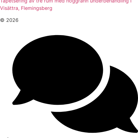
Tapetsering av tre rum med noggrann underbehandling i
Visättra, Flemingsberg
© 2026