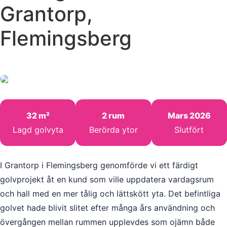
Grantorp,
Flemingsberg
32 m²
2 rum
Mars 2026
Lagd golvyta
Berörda ytor
Slutfört
I Grantorp i Flemingsberg genomförde vi ett färdigt
golvprojekt åt en kund som ville uppdatera vardagsrum
och hall med en mer tålig och lättskött yta. Det befintliga
golvet hade blivit slitet efter många års användning och
övergången mellan rummen upplevdes som ojämn både