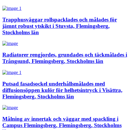
Trapphusväggar rollspacklades och målades för
jämnt robust ytskikt i Stuvsta, Flemingsberg,
Stockholms län
Radiatorer rengjordes, grundades och täckmålades i
Trångsund, Flemingsberg, Stockholms län
Putsad fasadsockel underhållsmålades med
diffusionsöppen kulör för helhetsintryck i Visättra,
Flemingsberg, Stockholms län
Målning av innertak och väggar med spackling i
Campus Flemingsberg, Flemingsberg, Stockholms