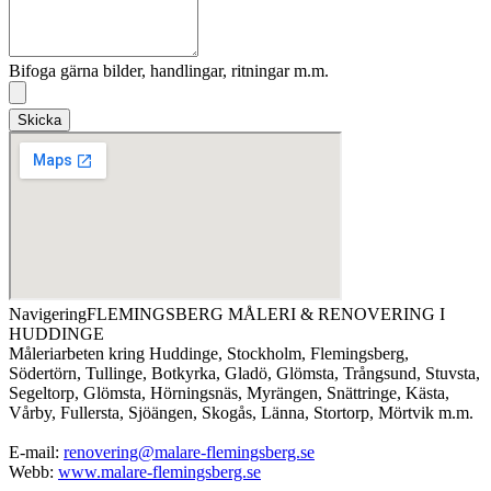
Bifoga gärna bilder, handlingar, ritningar m.m.
Skicka
NavigeringFLEMINGSBERG MÅLERI & RENOVERING I
HUDDINGE
Måleriarbeten kring Huddinge, Stockholm, Flemingsberg,
Södertörn, Tullinge, Botkyrka, Gladö, Glömsta, Trångsund, Stuvsta,
Segeltorp, Glömsta, Hörningsnäs, Myrängen, Snättringe, Kästa,
Vårby, Fullersta, Sjöängen, Skogås, Länna, Stortorp, Mörtvik m.m.
E-mail:
renovering@malare-flemingsberg.se
Webb:
www.malare-flemingsberg.se