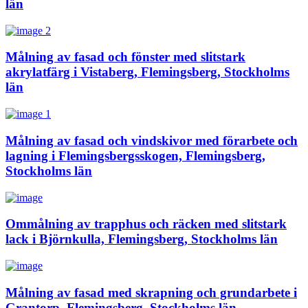
län
Målning av fasad och fönster med slitstark
akrylatfärg i Vistaberg, Flemingsberg, Stockholms
län
Målning av fasad och vindskivor med förarbete och
lagning i Flemingsbergsskogen, Flemingsberg,
Stockholms län
Ommålning av trapphus och räcken med slitstark
lack i Björnkulla, Flemingsberg, Stockholms län
Målning av fasad med skrapning och grundarbete i
Grantorp, Flemingsberg, Stockholms län