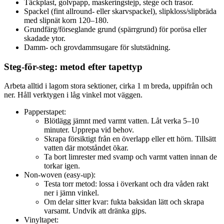
Täckplast, golvpapp, maskeringstejp, stege och trasor.
Spackel (fint allround- eller skarvspackel), slipkloss/slipbräda
med slipnät korn 120–180.
Grundfärg/förseglande grund (spärrgrund) för porösa eller
skadade ytor.
Damm- och grovdammsugare för slutstädning.
Steg-för-steg: metod efter tapettyp
Arbeta alltid i lagom stora sektioner, cirka 1 m breda, uppifrån och
ner. Håll verktygen i låg vinkel mot väggen.
Papperstapet:
Blötlägg jämnt med varmt vatten. Låt verka 5–10
minuter. Upprepa vid behov.
Skrapa försiktigt från en överlapp eller ett hörn. Tillsätt
vatten där motståndet ökar.
Ta bort limrester med svamp och varmt vatten innan de
torkar igen.
Non-woven (easy-up):
Testa torr metod: lossa i överkant och dra våden rakt
ner i jämn vinkel.
Om delar sitter kvar: fukta baksidan lätt och skrapa
varsamt. Undvik att dränka gips.
Vinyltapet: