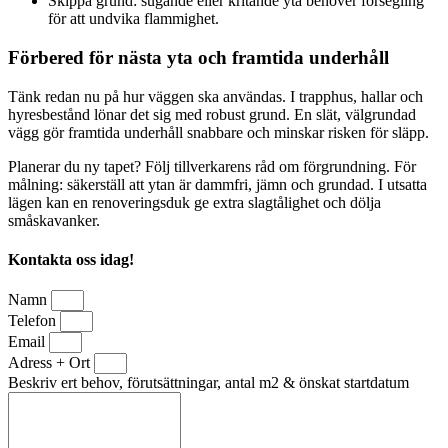
Skippa grund: sugande eller kritande yta behöver försegling
för att undvika flammighet.
Förbered för nästa yta och framtida underhåll
Tänk redan nu på hur väggen ska användas. I trapphus, hallar och
hyresbestånd lönar det sig med robust grund. En slät, välgrundad
vägg gör framtida underhåll snabbare och minskar risken för släpp.
Planerar du ny tapet? Följ tillverkarens råd om förgrundning. För
målning: säkerställ att ytan är dammfri, jämn och grundad. I utsatta
lägen kan en renoveringsduk ge extra slagtålighet och dölja
småskavanker.
Kontakta oss idag!
Namn
Telefon
Email
Adress + Ort
Beskriv ert behov, förutsättningar, antal m2 & önskat startdatum