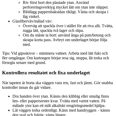
Riv först bort den plastade ytan. Använd
perforeringsverktyg mycket lätt om ytan inte släpper.
Blötlägg pappersbaksidan rikligt. Vänta och skrapa i
låg vinkel.
Glasfiberväv/målad väv:
Överväg att spackla över i stället för att riva allt. Tvätta,
rugga lätt, spackla två lager och slipa.
Om du måste ta bort: använd ånga på puts/betong och
skrapa korta pass. Avbryt om underlaget börjar följa
med.
Tips: Vid gipsskivor – minimera vattnet. Arbeta med lätt fukt och
fler omgångar. Om kartongen börjar resa sig, stoppa, låt torka och
försegla senare med grund.
Kontrollera resultatet och fixa underlaget
När tapeten är borta ska väggen vara ren, fast och jämn. Gör snabba
kontroller innan du går vidare.
Dra handen över ytan. Känns den klibbig eller smulig finns
lim- eller pappersrester kvar. Tvätta med varmt vatten. På
målade ytor kan ett milt alkaliskt rengöringsmedel hjälpa.
Låt väggen torka ordentligt. Känn med handryggen – känns
den sval och fuktig, vänta längre.