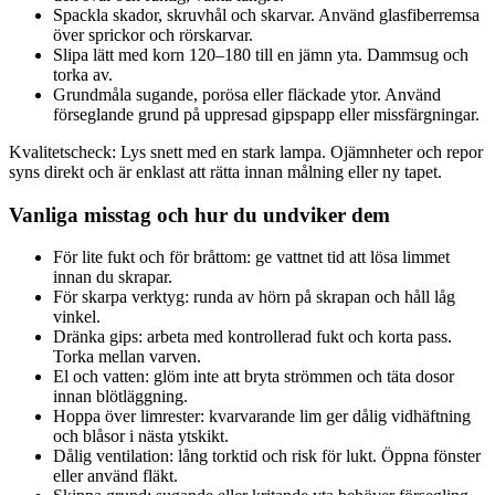
Spackla skador, skruvhål och skarvar. Använd glasfiberremsa
över sprickor och rörskarvar.
Slipa lätt med korn 120–180 till en jämn yta. Dammsug och
torka av.
Grundmåla sugande, porösa eller fläckade ytor. Använd
förseglande grund på uppresad gipspapp eller missfärgningar.
Kvalitetscheck: Lys snett med en stark lampa. Ojämnheter och repor
syns direkt och är enklast att rätta innan målning eller ny tapet.
Vanliga misstag och hur du undviker dem
För lite fukt och för bråttom: ge vattnet tid att lösa limmet
innan du skrapar.
För skarpa verktyg: runda av hörn på skrapan och håll låg
vinkel.
Dränka gips: arbeta med kontrollerad fukt och korta pass.
Torka mellan varven.
El och vatten: glöm inte att bryta strömmen och täta dosor
innan blötläggning.
Hoppa över limrester: kvarvarande lim ger dålig vidhäftning
och blåsor i nästa ytskikt.
Dålig ventilation: lång torktid och risk för lukt. Öppna fönster
eller använd fläkt.