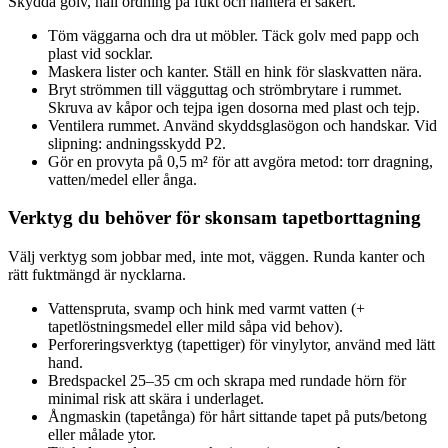
Skydda golv, håll ordning på fukt och hantera el säkert.
Töm väggarna och dra ut möbler. Täck golv med papp och
plast vid socklar.
Maskera lister och kanter. Ställ en hink för slaskvatten nära.
Bryt strömmen till vägguttag och strömbrytare i rummet.
Skruva av kåpor och tejpa igen dosorna med plast och tejp.
Ventilera rummet. Använd skyddsglasögon och handskar. Vid
slipning: andningsskydd P2.
Gör en provyta på 0,5 m² för att avgöra metod: torr dragning,
vatten/medel eller ånga.
Verktyg du behöver för skonsam tapetborttagning
Välj verktyg som jobbar med, inte mot, väggen. Runda kanter och
rätt fuktmängd är nycklarna.
Vattenspruta, svamp och hink med varmt vatten (+
tapetlöstningsmedel eller mild såpa vid behov).
Perforeringsverktyg (tapettiger) för vinylytor, använd med lätt
hand.
Bredspackel 25–35 cm och skrapa med rundade hörn för
minimal risk att skära i underlaget.
Ångmaskin (tapetånga) för hårt sittande tapet på puts/betong
eller målade ytor.