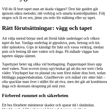
Vill du få bort tapet utan att skada väggen? Den här guiden går
igenom säkra metoder, rätt verktyg och smarta kontrollpunkter. Följ
stegen och få en ren, jämn yta redo för målning eller ny tapet.
Rätt förutsättningar: vägg och tapet
Att välja metod börjar med att förstå både underlaget och vilken
tapet du har. Vanliga underlag är gipsskiva, puts, betong och trä-
eller spånskiva. Gips är känsligt för fukt och vassa verktyg, medan
puts och betong tål mer vatten och ånga. På målade väggar kan
tapeten släppa ojämnt.
Tapettyper beter sig olika vid borttagning. Papperstapet löses upp
med vatten. Non-woven (easy-up) brukar gå att dra ner torrt i hela
våder. Vinyltapet har en plastad yta som först måste dras bort, sedan
blötläggs pappersbaksidan. Glasfiberväv och målad väv sitter hårt –
ofta spacklar man över i stället för att riva, men det går att kombinera
ånga och skonsam skrapning på små ytor.
Förbered rummet och säkerheten
Ett bra förarbete minimerar skador och sparar tid i slutändan.