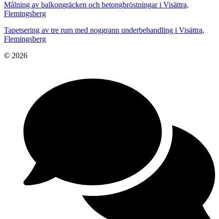
Målning av balkongräcken och betongbröstningar i Visättra,
Flemingsberg
Tapetsering av tre rum med noggrann underbehandling i Visättra,
Flemingsberg
© 2026