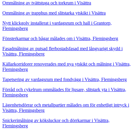
Ommålning av tvättstuga och torkrum i Visättra
Ommålning av trapphus med slitstarka ytskikt i Visättra
Nytt klickgolv installerat i vardagsrum och hall i Grantorp,
Flemingsberg
Fönsterkarmar och bågar målades om i Visättra, Flemingsberg
Fasadmålning av putsad flerbostadsfasad med långvarigt skydd i
Visättra, Flemingsberg
Källarkorridorer renoverades med nya ytskikt och målning i Visättra,
Flemingsberg
Tapetsering av vardagsrum med fondvägg i Visättra, Flemingsberg
Förråd och cykelrum ommålades för ljusare, slitstark yta i Visättra,
Flemingsberg
Lägenhetsdörrar och metallpartier målades om för enhetligt intryck i
Visättra, Flemingsberg
Snickerimålning av köksluckor och dörrkarmar i Visättra,
Flemingsberg