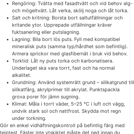
Rengöring: Tvätta med fasadtvätt och vid behov alg-
och mögeltvätt. Låt verka, skölj noga och låt torka.
Salt och kritning: Borsta bort saltutfällningar och
kritande ytor. Upprepade utfällningar kräver
fuktsanering eller putslagning.
Lagning: Bila bort lös puts. Fyll med kompatibel
mineralisk puts (samma typ/hårdhet som befintlig).
Armera sprickor med glasfibernät i bruk vid behov.
Torktid: Låt ny puts torka och karbonatisera.
Underlaget ska vara torrt, fast och ha normal
alkalitet.
Grundning: Använd systemrätt grund – silikatgrund till
silikatfärg, akrylprimer till akrylat. Punktspackla
grova porer för jämn sugning.
Klimat: Måla i torrt väder, 5–25 °C i luft och vägg,
undvik stark sol och nattfrost. Skydda mot regn
under torkning.
Gör en enkel vidhäftningskontroll på befintlig färg med
tejptest. Fäster inte ytskiktet måste det ned innan du