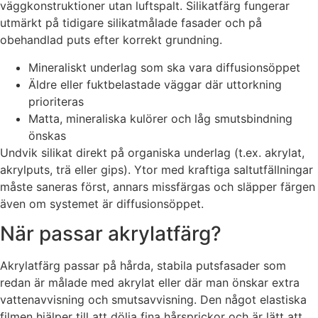
väggkonstruktioner utan luftspalt. Silikatfärg fungerar
utmärkt på tidigare silikatmålade fasader och på
obehandlad puts efter korrekt grundning.
Mineraliskt underlag som ska vara diffusionsöppet
Äldre eller fuktbelastade väggar där uttorkning
prioriteras
Matta, mineraliska kulörer och låg smutsbindning
önskas
Undvik silikat direkt på organiska underlag (t.ex. akrylat,
akrylputs, trä eller gips). Ytor med kraftiga saltutfällningar
måste saneras först, annars missfärgas och släpper färgen
även om systemet är diffusionsöppet.
När passar akrylatfärg?
Akrylatfärg passar på hårda, stabila putsfasader som
redan är målade med akrylat eller där man önskar extra
vattenavvisning och smutsavvisning. Den något elastiska
filmen hjälper till att dölja fina hårsprickor och är lätt att