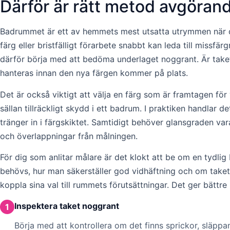
Därför är rätt metod avgörand
Badrummet är ett av hemmets mest utsatta utrymmen när det
färg eller bristfälligt förarbete snabbt kan leda till missf
därför börja med att bedöma underlaget noggrant. Är taket t
hanteras innan den nya färgen kommer på plats.
Det är också viktigt att välja en färg som är framtagen fö
sällan tillräckligt skydd i ett badrum. I praktiken handla
tränger in i färgskiktet. Samtidigt behöver glansgraden va
och överlappningar från målningen.
För dig som anlitar målare är det klokt att be om en tydli
behövs, hur man säkerställer god vidhäftning och om taket
koppla sina val till rummets förutsättningar. Det ger bättre
Inspektera taket noggrant
1
Börja med att kontrollera om det finns sprickor, släppa