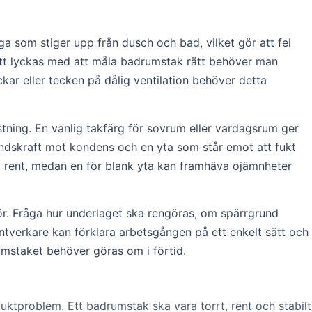
 som stiger upp från dusch och bad, vilket gör att fel
För att lyckas med att måla badrumstak rätt behöver man
kar eller tecken på dålig ventilation behöver detta
tning. En vanlig takfärg för sovrum eller vardagsrum ger
tåndskraft mot kondens och en yta som står emot att fukt
lla rent, medan en för blank yta kan framhäva ojämnheter
ör. Fråga hur underlaget ska rengöras, om spärrgrund
tverkare kan förklara arbetsgången på ett enkelt sätt och
rumstaket behöver göras om i förtid.
fuktproblem. Ett badrumstak ska vara torrt, rent och stabilt