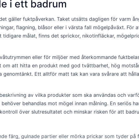
e i ett badrum
 gäller fuktpåverkan. Taket utsätts dagligen för varm ånga
ärgningar, flagning, blåsor eller i värsta fall mögelpåväxt. 
idigare målat, finns det sprickor, nikotinfläckar, mögelpric
r våtutrymmen eller för miljöer med återkommande fuktbelas
r det om att hitta en produkt med god tvättbarhet, hög mots
ra genomtänkt. Ett alltför matt tak kan vara svårare att hå
g beskrivning av vilka produkter som ska användas och varf
 behöver behandlas mot mögel innan målning. En seriös han
 kontroll över slutresultatet och minskar risken för att bad
nde färg, gulnade partier eller mörka prickar som tyder på 